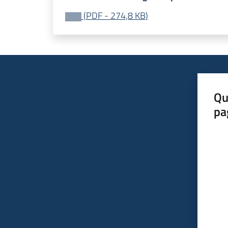
(
PDF
-
274,8 KB
)
Qu
pa
Valut