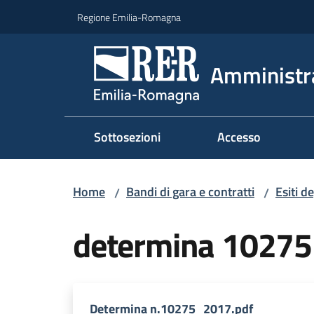
Vai al contenuto
Vai alla navigazione
Vai al footer
Regione Emilia-Romagna
Amministr
Sottosezioni
Accesso
Home
Bandi di gara e contratti
Esiti d
/
/
determina 1027
Determina n.10275_2017.pdf