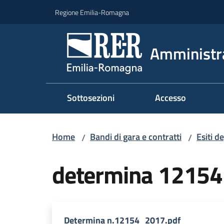
Vai al contenuto
Vai alla navigazione
Vai al footer
Regione Emilia-Romagna
Amministr
Sottosezioni
Accesso
Home
Bandi di gara e contratti
Esiti d
/
/
determina 1215
Determina n.12154_2017.pdf