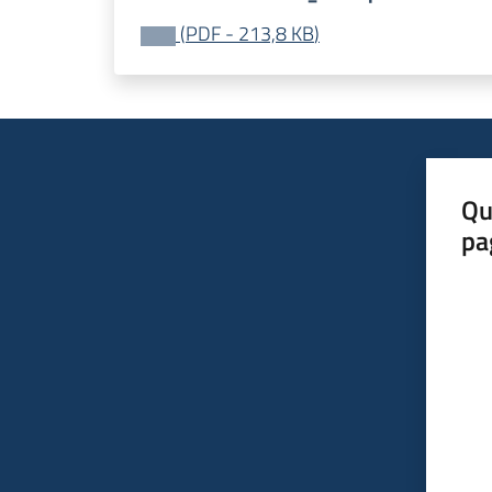
(
PDF
-
213,8 KB
)
Qu
pa
Valut