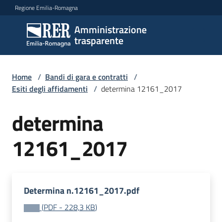
Vai al contenuto
Vai alla navigazione
Vai al footer
Regione Emilia-Romagna
Amministrazione
Amministrazione
trasparente
trasparente
Home
/
Bandi di gara e contratti
/
Sottosezioni
Esiti degli affidamenti
/
determina 12161_2017
determina
Accesso
12161_2017
Determina n.12161_2017.pdf
(
PDF
-
228,3 KB
)