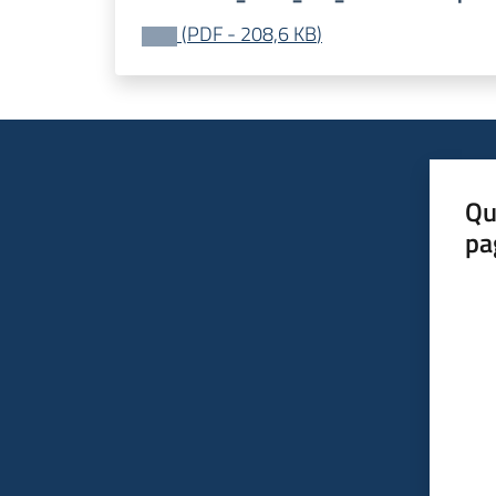
(
PDF
-
208,6 KB
)
Qu
pa
Valut