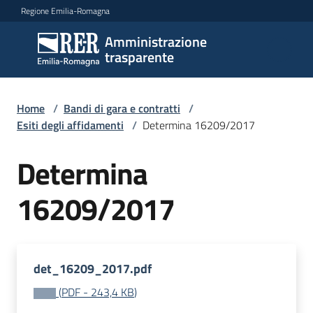
Vai al contenuto
Vai alla navigazione
Vai al footer
Regione Emilia-Romagna
Amministrazione
Amministrazione
trasparente
trasparente
Home
/
Bandi di gara e contratti
/
Sottosezioni
Esiti degli affidamenti
/
Determina 16209/2017
Determina
Accesso
16209/2017
det_16209_2017.pdf
(
PDF
-
243,4 KB
)