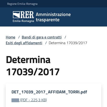
Vai al contenuto
Vai alla navigazione
Vai al footer
Regione Emilia-Romagna
Amministrazione
Amministrazione
trasparente
trasparente
Home
/
Bandi di gara e contratti
/
Sottosezioni
Esiti degli affidamenti
/
Determina 17039/2017
Determina
Accesso
17039/2017
DET_17039_2017_AFFIDAM_TORRI.pdf
(
PDF
-
225,3 KB
)