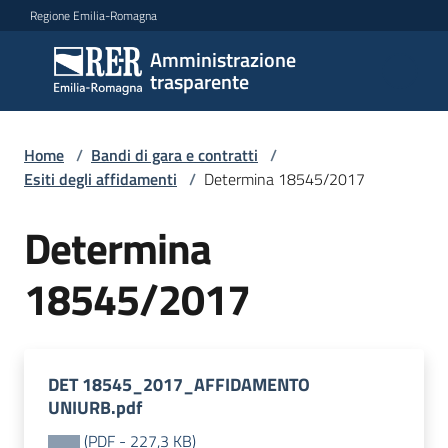
Vai al contenuto
Vai alla navigazione
Vai al footer
Regione Emilia-Romagna
Amministrazione
Amministrazione
trasparente
trasparente
Home
/
Bandi di gara e contratti
/
Sottosezioni
Esiti degli affidamenti
/
Determina 18545/2017
Determina
Accesso
18545/2017
DET 18545_2017_AFFIDAMENTO
UNIURB.pdf
(
PDF
-
227,3 KB
)