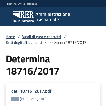
Vai al contenuto
Vai alla navigazione
Vai al footer
Regione Emilia-Romagna
Amministrazione
Amministrazione
trasparente
trasparente
Home
/
Bandi di gara e contratti
/
Sottosezioni
Esiti degli affidamenti
/
Determina 18716/2017
Determina
Accesso
18716/2017
det_18716_2017.pdf
(
PDF
-
265,8 KB
)