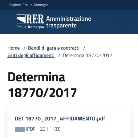
Vai al contenuto
Vai alla navigazione
Vai al footer
Regione Emilia-Romagna
Amministrazione
Amministrazione
trasparente
trasparente
Home
/
Bandi di gara e contratti
/
Sottosezioni
Esiti degli affidamenti
/
Determina 18770/2017
Determina
Accesso
18770/2017
DET 18770_2017_AFFIDAMENTO.pdf
(
PDF
-
221,1 KB
)