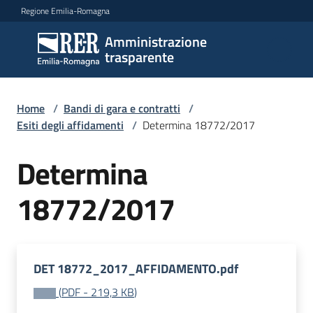
Vai al contenuto
Vai alla navigazione
Vai al footer
Regione Emilia-Romagna
Amministrazione
Amministrazione
trasparente
trasparente
Home
/
Bandi di gara e contratti
/
Sottosezioni
Esiti degli affidamenti
/
Determina 18772/2017
Determina
Accesso
18772/2017
DET 18772_2017_AFFIDAMENTO.pdf
(
PDF
-
219,3 KB
)