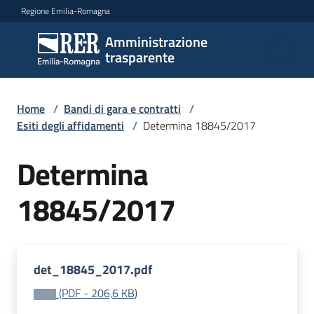
Vai al contenuto
Vai alla navigazione
Vai al footer
Regione Emilia-Romagna
Amministrazione
Amministrazione
trasparente
trasparente
Home
/
Bandi di gara e contratti
/
Sottosezioni
Esiti degli affidamenti
/
Determina 18845/2017
Determina
Accesso
18845/2017
det_18845_2017.pdf
(
PDF
-
206,6 KB
)