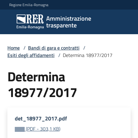
Vai al contenuto
Vai alla navigazione
Vai al footer
Regione Emilia-Romagna
Amministrazione
Amministrazione
trasparente
trasparente
Home
/
Bandi di gara e contratti
/
Sottosezioni
Esiti degli affidamenti
/
Determina 18977/2017
Determina
Accesso
18977/2017
det_18977_2017.pdf
(
PDF
-
303,1 KB
)