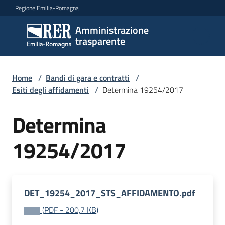
Vai al contenuto
Vai alla navigazione
Vai al footer
Regione Emilia-Romagna
Amministrazione
Amministrazione
trasparente
trasparente
Home
/
Bandi di gara e contratti
/
Sottosezioni
Esiti degli affidamenti
/
Determina 19254/2017
Determina
Accesso
19254/2017
DET_19254_2017_STS_AFFIDAMENTO.pdf
(
PDF
-
200,7 KB
)