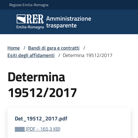
Vai al contenuto
Vai alla navigazione
Vai al footer
Regione Emilia-Romagna
Amministrazione
Amministrazione
trasparente
trasparente
Home
/
Bandi di gara e contratti
/
Sottosezioni
Esiti degli affidamenti
/
Determina 19512/2017
Determina
Accesso
19512/2017
Det_19512_2017.pdf
(
PDF
-
165,3 KB
)