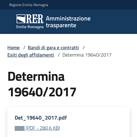
Vai al contenuto
Vai alla navigazione
Vai al footer
Regione Emilia-Romagna
Amministrazione
Amministrazione
trasparente
trasparente
Home
/
Bandi di gara e contratti
/
Sottosezioni
Esiti degli affidamenti
/
Determina 19640/2017
Determina
Accesso
19640/2017
Det_19640_2017.pdf
(
PDF
-
280,6 KB
)