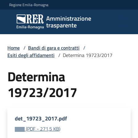
Vai al contenuto
Vai alla navigazione
Vai al footer
Regione Emilia-Romagna
Amministrazione
Amministrazione
trasparente
trasparente
Home
/
Bandi di gara e contratti
/
Sottosezioni
Esiti degli affidamenti
/
Determina 19723/2017
Determina
Accesso
19723/2017
det_19723_2017.pdf
(
PDF
-
271,5 KB
)