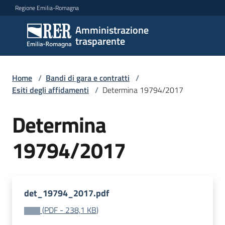
Vai al contenuto
Vai alla navigazione
Vai al footer
Regione Emilia-Romagna
Amministrazione
Amministrazione
trasparente
trasparente
Home
/
Bandi di gara e contratti
/
Sottosezioni
Esiti degli affidamenti
/
Determina 19794/2017
Determina
Accesso
19794/2017
det_19794_2017.pdf
(
PDF
-
238,1 KB
)