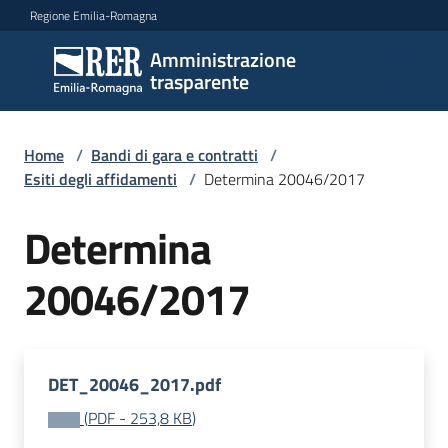
Vai al contenuto
Vai alla navigazione
Vai al footer
Regione Emilia-Romagna
Amministrazione
Amministrazione
trasparente
trasparente
Home
/
Bandi di gara e contratti
/
Sottosezioni
Esiti degli affidamenti
/
Determina 20046/2017
Determina
Accesso
20046/2017
DET_20046_2017.pdf
(
PDF
-
253,8 KB
)