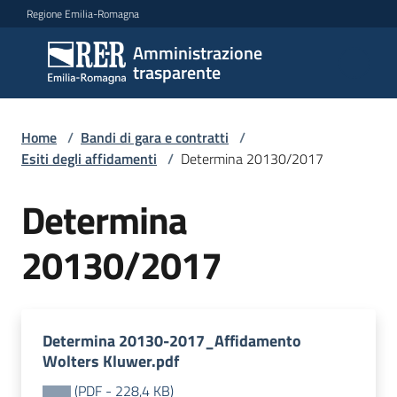
Vai al contenuto
Vai alla navigazione
Vai al footer
Regione Emilia-Romagna
Amministrazione
Amministrazione
trasparente
trasparente
Home
/
Bandi di gara e contratti
/
Sottosezioni
Esiti degli affidamenti
/
Determina 20130/2017
Determina
Accesso
20130/2017
Determina 20130-2017_Affidamento
Wolters Kluwer.pdf
(
PDF
-
228,4 KB
)