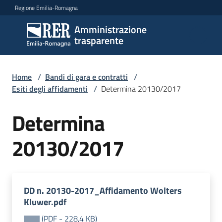
Vai al contenuto
Vai alla navigazione
Vai al footer
Regione Emilia-Romagna
Amministrazione
Amministrazione
trasparente
trasparente
Home
/
Bandi di gara e contratti
/
Sottosezioni
Esiti degli affidamenti
/
Determina 20130/2017
Determina
Accesso
20130/2017
DD n. 20130-2017_Affidamento Wolters
Kluwer.pdf
(
PDF
-
228,4 KB
)