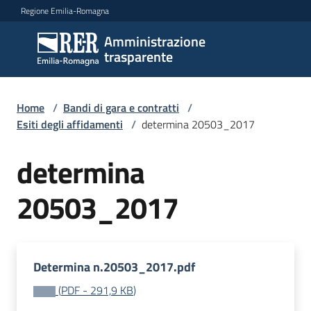
Vai al contenuto
Vai alla navigazione
Vai al footer
Regione Emilia-Romagna
Amministrazione
Amministrazione
trasparente
trasparente
Home
/
Bandi di gara e contratti
/
Sottosezioni
Esiti degli affidamenti
/
determina 20503_2017
determina
Accesso
20503_2017
Determina n.20503_2017.pdf
(
PDF
-
291,9 KB
)