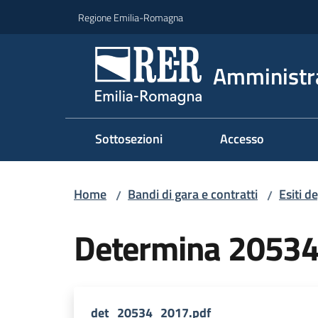
Vai al contenuto
Vai alla navigazione
Vai al footer
Regione Emilia-Romagna
Amministr
Sottosezioni
Accesso
Home
Bandi di gara e contratti
Esiti d
/
/
Determina 2053
det_20534_2017.pdf