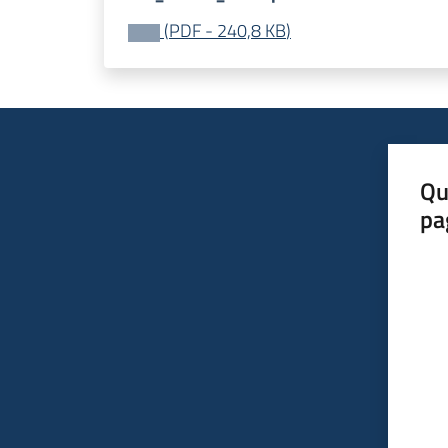
(
PDF
-
240,8 KB
)
Qu
pa
Valut