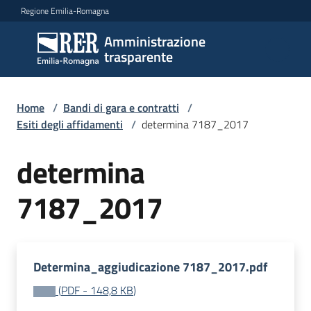
Vai al contenuto
Vai alla navigazione
Vai al footer
Regione Emilia-Romagna
Amministrazione
Amministrazione
trasparente
trasparente
Home
/
Bandi di gara e contratti
/
Sottosezioni
Esiti degli affidamenti
/
determina 7187_2017
determina
Accesso
7187_2017
Determina_aggiudicazione 7187_2017.pdf
(
PDF
-
148,8 KB
)