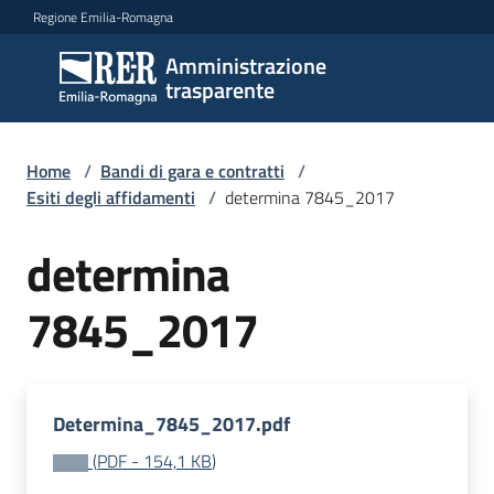
Vai al contenuto
Vai alla navigazione
Vai al footer
Regione Emilia-Romagna
Amministrazione
Amministrazione
trasparente
trasparente
Home
/
Bandi di gara e contratti
/
Sottosezioni
Esiti degli affidamenti
/
determina 7845_2017
determina
Accesso
7845_2017
Determina_7845_2017.pdf
(
PDF
-
154,1 KB
)