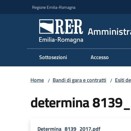
Vai al contenuto
Vai alla navigazione
Vai al footer
Regione Emilia-Romagna
Amministr
Sottosezioni
Accesso
Home
Bandi di gara e contratti
Esiti d
/
/
determina 8139
Determina_8139_2017.pdf