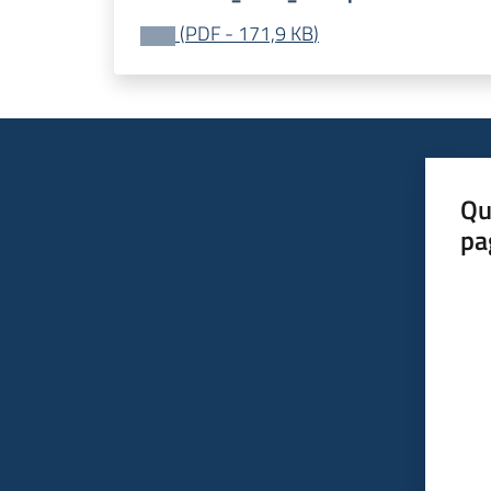
(
PDF
-
171,9 KB
)
Qu
pa
Valut