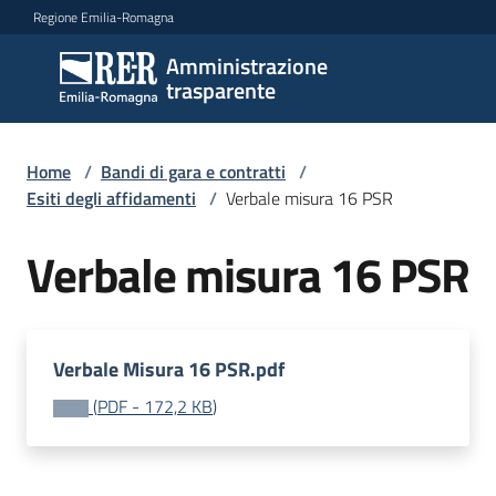
Vai al contenuto
Vai alla navigazione
Vai al footer
Regione Emilia-Romagna
Amministrazione
Amministrazione
trasparente
trasparente
Home
/
Bandi di gara e contratti
/
Sottosezioni
Esiti degli affidamenti
/
Verbale misura 16 PSR
Verbale misura 16 PSR
Accesso
Verbale Misura 16 PSR.pdf
(
PDF
-
172,2 KB
)