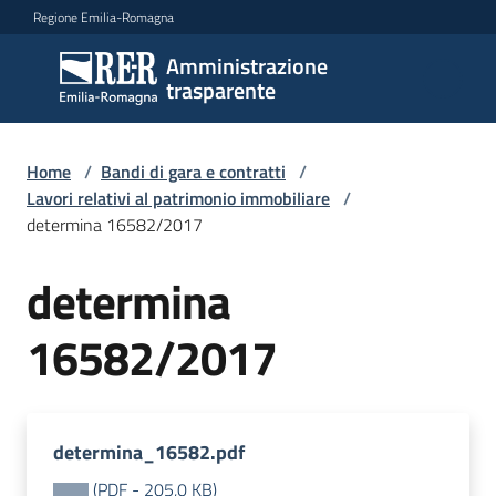
Vai al contenuto
Vai alla navigazione
Vai al footer
Regione Emilia-Romagna
Amministrazione
Amministrazione
trasparente
trasparente
Home
/
Bandi di gara e contratti
/
Sottosezioni
Lavori relativi al patrimonio immobiliare
/
determina 16582/2017
determina
Accesso
16582/2017
determina_16582.pdf
(
PDF
-
205,0 KB
)