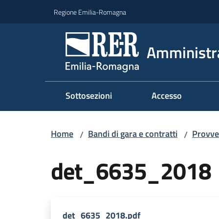
Vai al contenuto
Vai alla navigazione
Vai al footer
Regione Emilia-Romagna
Amministr
Sottosezioni
Accesso
Home
Bandi di gara e contratti
Provve
/
/
det_6635_2018
det_6635_2018.pdf