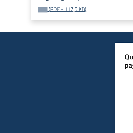
(
PDF
-
117,5 KB
)
Qu
pa
Valut