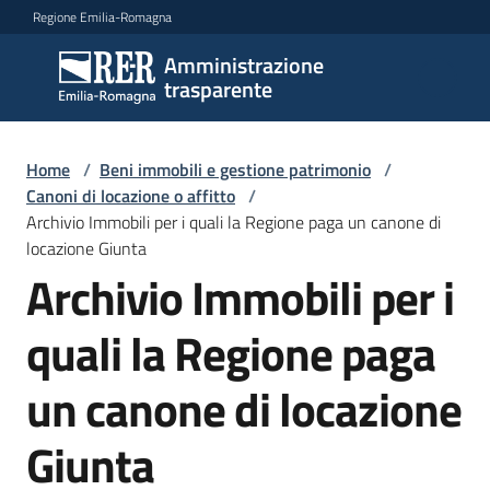
Vai al contenuto
Vai alla navigazione
Vai al footer
Regione Emilia-Romagna
Amministrazione
Amministrazione
trasparente
trasparente
Home
/
Beni immobili e gestione patrimonio
/
Sottosezioni
Canoni di locazione o affitto
/
Archivio Immobili per i quali la Regione paga un canone di
locazione Giunta
Archivio Immobili per i
Accesso
quali la Regione paga
un canone di locazione
Giunta