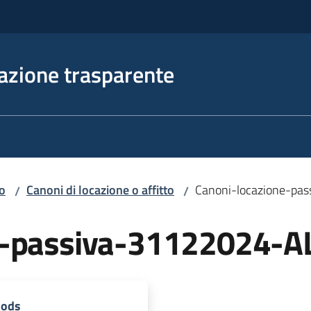
azione trasparente
io
Canoni di locazione o affitto
Canoni-locazione-pa
/
/
e-passiva-31122024-A
.ods