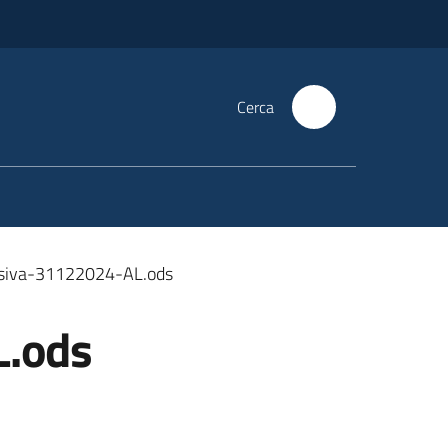
Cerca
ssiva-31122024-AL.ods
L.ods