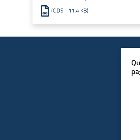
(
ODS
-
11,4 KB
)
Qu
pa
Valut