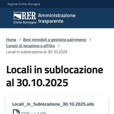
Vai al contenuto
Vai alla navigazione
Vai al footer
Regione Emilia-Romagna
Amministrazione
Amministrazione
trasparente
trasparente
Home
/
Beni immobili e gestione patrimonio
/
Sottosezioni
Canoni di locazione o affitto
/
Locali in sublocazione al 30.10.2025
Locali in sublocazione
Accesso
al 30.10.2025
Locali_in_Sublocazione_30.10.2025.ods
(
ODS
-
4,7 KB
)