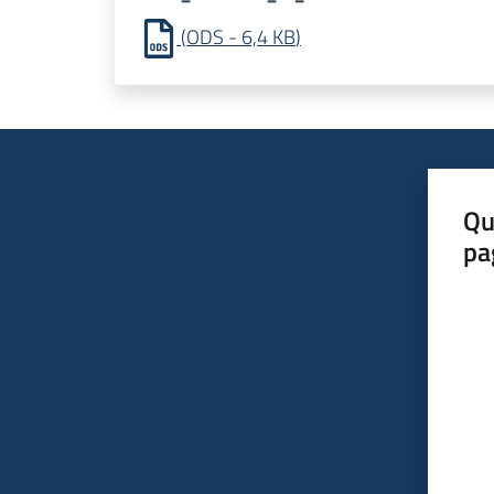
(
ODS
-
6,4 KB
)
Qu
pa
Valut