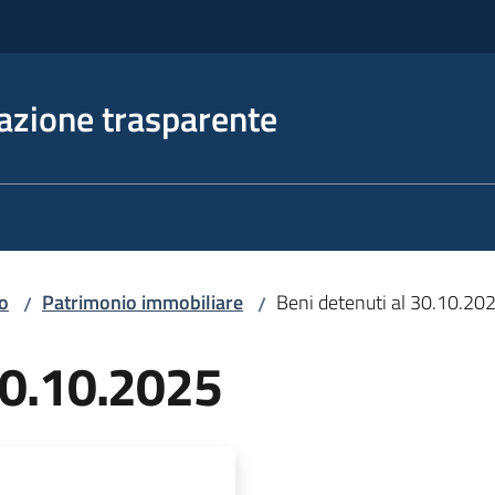
azione trasparente
io
Patrimonio immobiliare
Beni detenuti al 30.10.20
/
/
30.10.2025