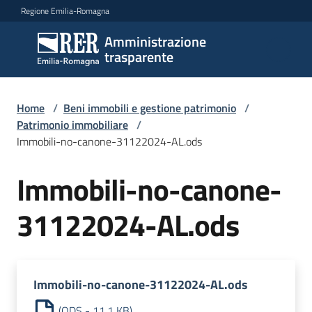
Vai al contenuto
Vai alla navigazione
Vai al footer
Regione Emilia-Romagna
Amministrazione
Amministrazione
trasparente
trasparente
Home
/
Beni immobili e gestione patrimonio
/
Sottosezioni
Patrimonio immobiliare
/
Immobili-no-canone-31122024-AL.ods
Immobili-no-canone-
Accesso
31122024-AL.ods
Immobili-no-canone-31122024-AL.ods
(
ODS
-
11,1 KB
)