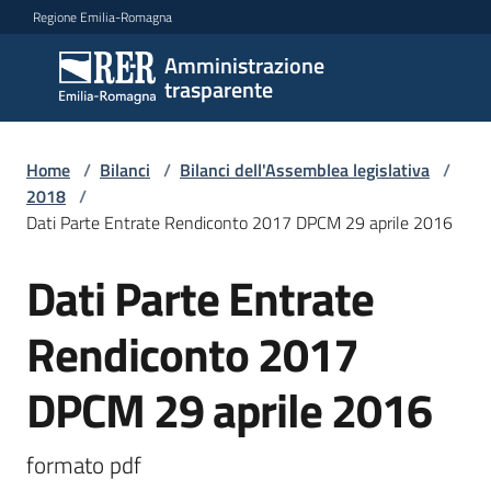
Vai al contenuto
Vai alla navigazione
Vai al footer
Regione Emilia-Romagna
Amministrazione
Amministrazione
trasparente
trasparente
Home
/
Bilanci
/
Bilanci dell'Assemblea legislativa
/
Sottosezioni
2018
/
Dati Parte Entrate Rendiconto 2017 DPCM 29 aprile 2016
Dati Parte Entrate
Accesso
Rendiconto 2017
DPCM 29 aprile 2016
formato pdf