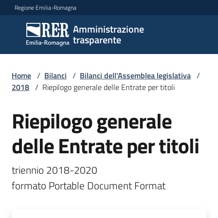
Vai al contenuto
Vai alla navigazione
Vai al footer
Regione Emilia-Romagna
Amministrazione
Amministrazione
trasparente
trasparente
Home
/
Bilanci
/
Bilanci dell'Assemblea legislativa
/
Sottosezioni
2018
/
Riepilogo generale delle Entrate per titoli
Riepilogo generale
Accesso
delle Entrate per titoli
triennio 2018-2020 

formato Portable Document Format