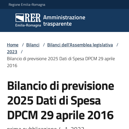
Vai al contenuto
Vai alla navigazione
Vai al footer
Regione Emilia-Romagna
Amministrazione
Amministrazione
trasparente
trasparente
Home
/
Bilanci
/
Bilanci dell'Assemblea legislativa
/
Sottosezioni
2023
/
Bilancio di previsione 2025 Dati di Spesa DPCM 29 aprile
2016
Accesso
Bilancio di previsione
2025 Dati di Spesa
DPCM 29 aprile 2016