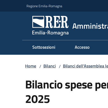
Vai al contenuto
Vai alla navigazione
Vai al footer
Regione Emilia-Romagna
Amministr
Sottosezioni
Accesso
Home
Bilanci
Bilanci dell'Assemblea le
/
/
Bilancio spese p
2025