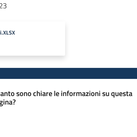
023
i.XLSX
anto sono chiare le informazioni su questa
gina?
a da 1 a 5 stelle