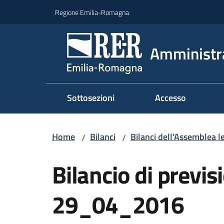
Vai al contenuto
Vai alla navigazione
Vai al footer
Regione Emilia-Romagna
Amministr
Sottosezioni
Accesso
Home
Bilanci
Bilanci dell'Assemblea le
/
/
Bilancio di previ
29_04_2016