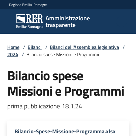
Vai al contenuto
Vai alla navigazione
Vai al footer
Regione Emilia-Romagna
Amministrazione
Amministrazione
trasparente
trasparente
Home
/
Bilanci
/
Bilanci dell'Assemblea legislativa
/
Sottosezioni
2024
/
Bilancio spese Missioni e Programmi
Bilancio spese
Accesso
Missioni e Programmi
prima pubblicazione 18.1.24
Bilancio-Spese-Missione-Programma.xlsx