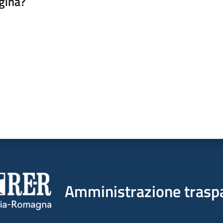
gina?
a da 1 a 5 stelle
Amministrazione trasp