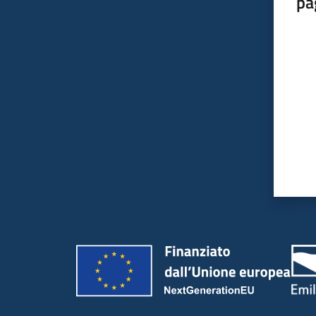
pa
Valut