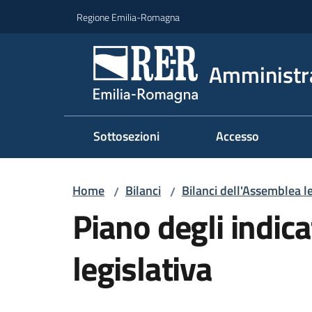
Vai al contenuto
Vai alla navigazione
Vai al footer
Regione Emilia-Romagna
Amministr
Sottosezioni
Accesso
Home
Bilanci
Bilanci dell'Assemblea le
/
/
Piano degli indic
legislativa