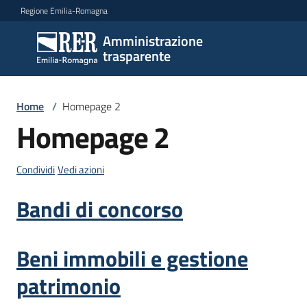
Vai al contenuto
Vai alla navigazione
Vai al footer
Regione Emilia-Romagna
Amministrazione
Amministrazione
trasparente
trasparente
Home
/
Homepage 2
Sottosezioni
Homepage 2
Condividi
Vedi azioni
Accesso
Bandi di concorso
Beni immobili e gestione
patrimonio