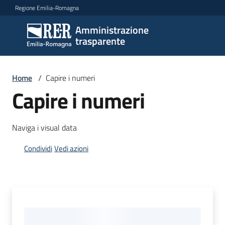
Vai al contenuto
Vai alla navigazione
Vai al footer
Regione Emilia-Romagna
Amministrazione
Amministrazione
trasparente
trasparente
Home
/
Capire i numeri
Sottosezioni
Capire i numeri
Naviga i visual data
Accesso
Condividi
Vedi azioni