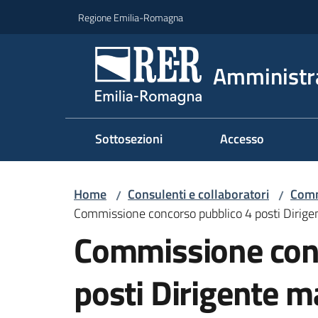
Vai al contenuto
Vai alla navigazione
Vai al footer
Regione Emilia-Romagna
Amministr
Sottosezioni
Accesso
Home
Consulenti e collaboratori
Comm
/
/
Commissione concorso pubblico 4 posti Dirige
Commissione con
posti Dirigente m