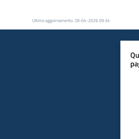
Ultimo aggiornamento
:
28-04-2026 09:34
Qu
pa
Valut