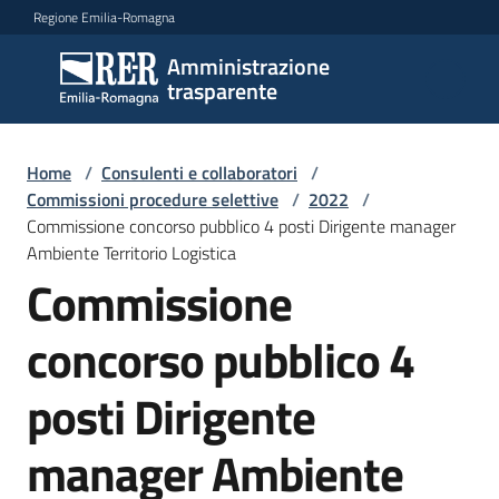
Vai al contenuto
Vai alla navigazione
Vai al footer
Regione Emilia-Romagna
Amministrazione
Amministrazione
trasparente
trasparente
Home
/
Consulenti e collaboratori
/
Sottosezioni
Commissioni procedure selettive
/
2022
/
Commissione concorso pubblico 4 posti Dirigente manager
Ambiente Territorio Logistica
Commissione
Accesso
concorso pubblico 4
posti Dirigente
manager Ambiente