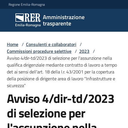
Vai al contenuto
Vai alla navigazione
Vai al footer
Regione Emilia-Romagna
Amministrazione
Amministrazione
trasparente
trasparente
Home
/
Consulenti e collaboratori
/
Sottosezioni
Commissioni procedure selettive
/
2023
/
Avviso 4/dir-td/2023 di selezione per l'assunzione nella
qualifica dirigenziale mediante contratto di lavoro a tempo
det ai sensi dell'art. 18 della l.r. 43/2001 per la copertura
Accesso
della posizione di dirigente area di lavoro "Infrastrutture e
sicurezza"
Avviso 4/dir-td/2023
di selezione per
l'assunzione nella