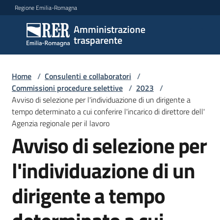
Vai al contenuto
Vai alla navigazione
Vai al footer
Regione Emilia-Romagna
Amministrazione
Amministrazione
trasparente
trasparente
Home
/
Consulenti e collaboratori
/
Sottosezioni
Commissioni procedure selettive
/
2023
/
Avviso di selezione per l'individuazione di un dirigente a
tempo determinato a cui conferire l'incarico di direttore dell'
Agenzia regionale per il lavoro
Accesso
Avviso di selezione per
l'individuazione di un
dirigente a tempo