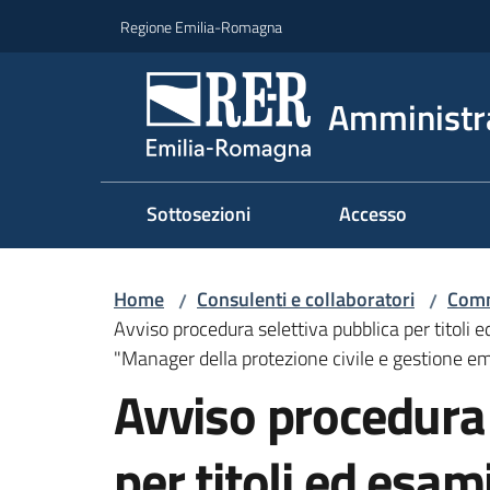
Vai al contenuto
Vai alla navigazione
Vai al footer
Regione Emilia-Romagna
Amministr
Sottosezioni
Accesso
Home
Consulenti e collaboratori
Comm
/
/
Avviso procedura selettiva pubblica per titoli 
"Manager della protezione civile e gestione 
Avviso procedura 
per titoli ed esam