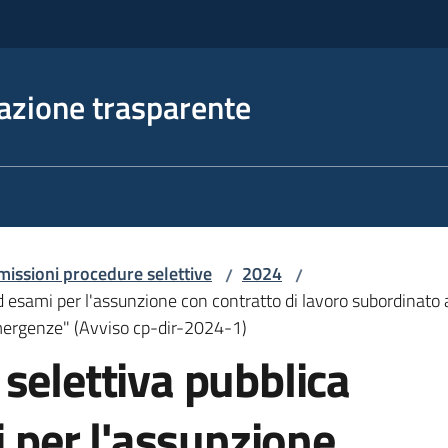
azione trasparente
issioni procedure selettive
2024
/
/
ed esami per l'assunzione con contratto di lavoro subordinato 
emergenze" (Avviso cp-dir-2024-1)
selettiva pubblica
i per l'assunzione