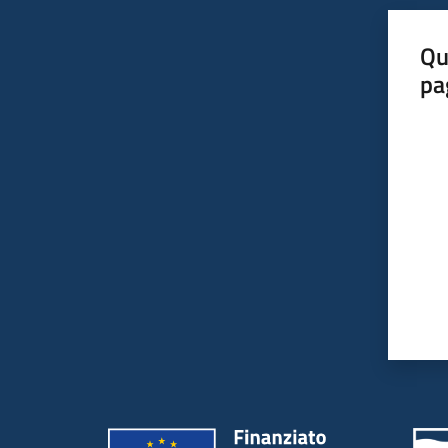
Qu
pa
Valut