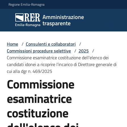
Vai al contenuto
Vai alla navigazione
Vai al footer
Regione Emilia-Romagna
Amministrazione
Amministrazione
trasparente
trasparente
Home
/
Consulenti e collaboratori
/
Sottosezioni
Commissioni procedure selettive
/
2025
/
Commissione esaminatrice costituzione dell'elenco dei
candidati idonei a ricoprire l'incarico di Direttore generale di
cui alla dgr n. 469/2025
Accesso
Commissione
esaminatrice
costituzione