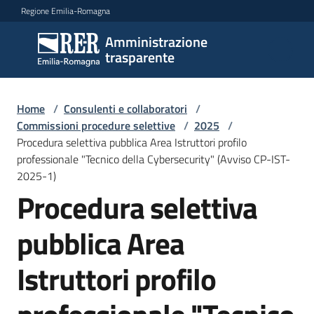
Vai al contenuto
Vai alla navigazione
Vai al footer
Regione Emilia-Romagna
Amministrazione
Amministrazione
trasparente
trasparente
Home
/
Consulenti e collaboratori
/
Sottosezioni
Commissioni procedure selettive
/
2025
/
Procedura selettiva pubblica Area Istruttori profilo
professionale "Tecnico della Cybersecurity" (Avviso CP-IST-
2025-1)
Accesso
Procedura selettiva
pubblica Area
Istruttori profilo