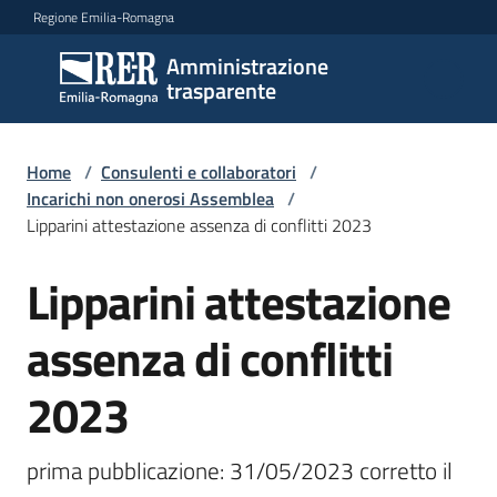
Vai al contenuto
Vai alla navigazione
Vai al footer
Regione Emilia-Romagna
Amministrazione
Amministrazione
trasparente
trasparente
Home
/
Consulenti e collaboratori
/
Sottosezioni
Incarichi non onerosi Assemblea
/
Lipparini attestazione assenza di conflitti 2023
Lipparini attestazione
Accesso
assenza di conflitti
2023
prima pubblicazione: 31/05/2023 corretto il 